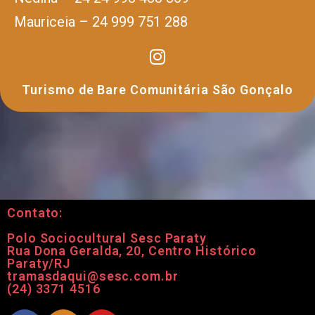
Mauriceia – 24 999 751 288
Turismo de Bare Comunitária São Gonçalo
Contato:
Polo Sociocultural Sesc Paraty
Rua Dona Geralda, 20, Centro Histórico
Paraty/RJ
tramasdaqui@sesc.com.br
(24) 3371 4516