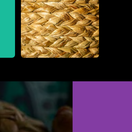
Campinho da Independência
São
Conheça mais do Quilombo do
quilombola
Cestaria