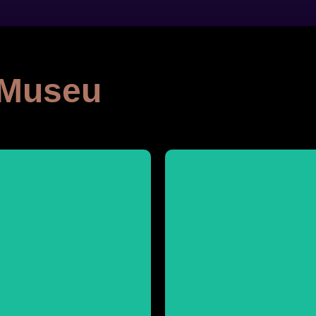
 Museu
Visite
Visite
Comunidade do Sono
Comunidade do Sono
Conheça a história da
Conheça mais do artesanato 
Albino
Tipiti
Almerindo