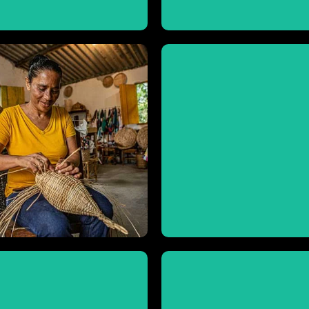
Visite
Visite
o Campinho da Independência
Independência
nheça mais sobre o Quilombo
Quilombo do Campinho da
Conheça mais do artesanato 
Margarida
Samburá
Dona
Visite
Visite