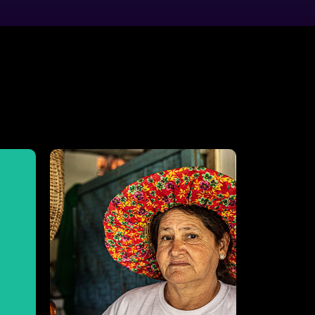
Visite
Comunidade São Roque
da
Conheca a história da
Dona Maria