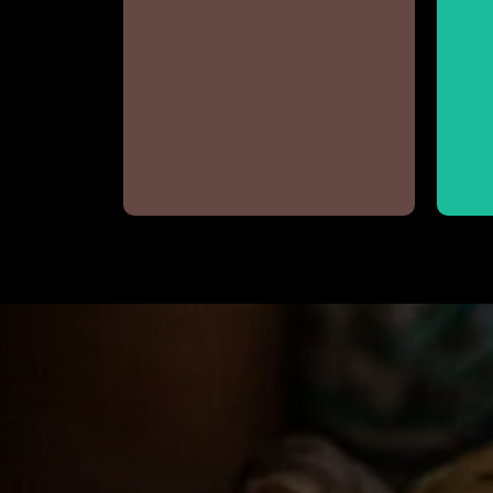
Conheça a aldeia Itaxi Mirim
Mbya
Guarani
Cestaria