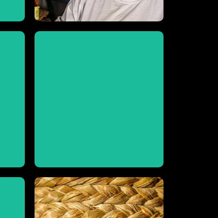
Visite
Artesanato Família Conceição
Conheca mais sobre a Casa de
do
Conceição
Família
Visite