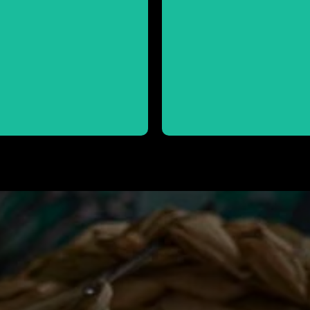
São Gonçalo
Gonçalo
Conheça mais da comunidade
Conheça mais da cestaria de 
caiçara
esteios
Cestaria
Tramas e