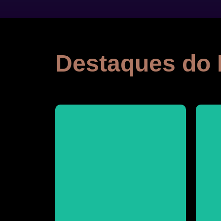
Destaques do
Visite
Comunidade de São Roque
Conheça mais do artesanato da
Jarra