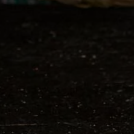
ivos locais de criação. O objetivo é tanto preservar
o, atravessado pela relação com o território da Costa