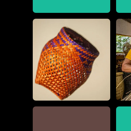
Visite
d
Itaxi Mirim
Co
Conheça mais do artesanato de
Ajaká
Visite