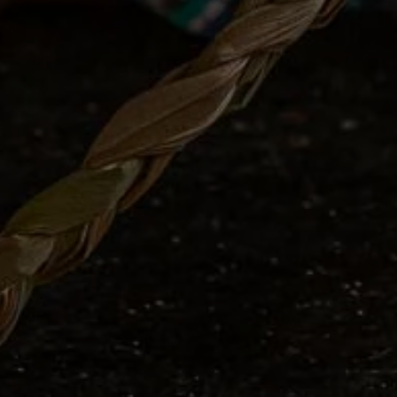
usos locais, bem como referenciá-los em seus respect
saberes quanto mostrar o caráter dinâmico da criaçã
Verde.
Entre e fique à vontade.